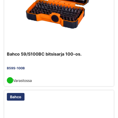
Bahco 59/S100BC bitsisarja 100-os.
B59S-100B
Varastossa
Bahco