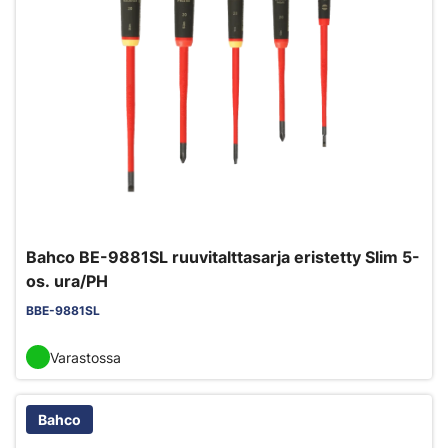
Bahco BE-9881SL ruuvitalttasarja eristetty Slim 5-
os. ura/PH
BBE-9881SL
Varastossa
Bahco