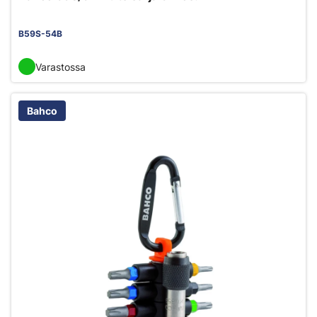
B59S-54B
Varastossa
Bahco