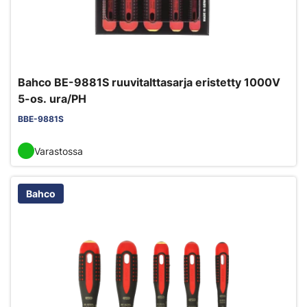
Bahco BE-9881S ruuvitalttasarja eristetty 1000V
5-os. ura/PH
BBE-9881S
Varastossa
Bahco