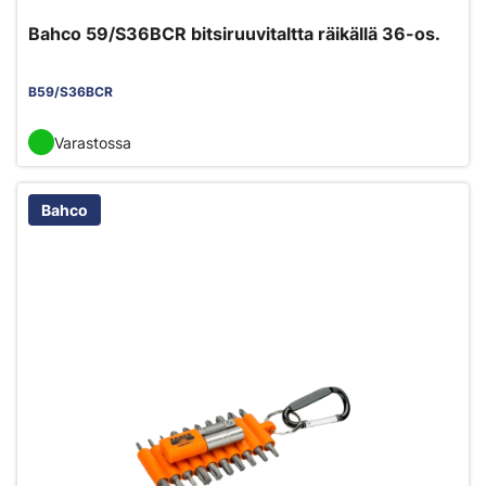
Bahco 59/S36BCR bitsiruuvitaltta räikällä 36-os.
B59/S36BCR
Varastossa
Bahco