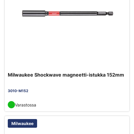
Milwaukee Shockwave magneetti-istukka 152mm
3010-M152
Varastossa
Milwaukee