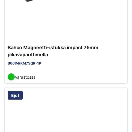
Bahco Magneetti-istukka impact 75mm
pikavapauttimella
B66IM/KM75QR-1P
Varastossa
Ejot