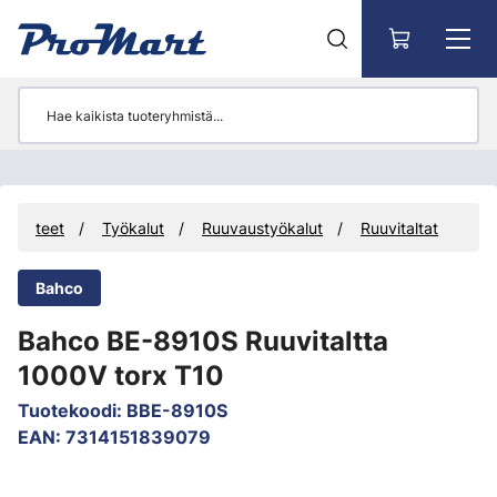
Siirry pääsisältöön
Tuotteet
Työkalut
Ruuvaustyökalut
Ruuvitaltat
Bahco
Bahco BE-8910S Ruuvitaltta
1000V torx T10
Tuotekoodi
:
BBE-8910S
EAN
:
7314151839079
Ohita kuvat