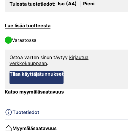
Iso (A4)
Pieni
Tulosta tuotetiedot:
|
Lue lisää tuotteesta
Varastossa
Ostoa varten sinun täytyy
kirjautua
verkkokauppaan
.
Tilaa käyttäjätunnukset
Katso myymäläsaatavuus
Tuotetiedot
Myymäläsaatavuus