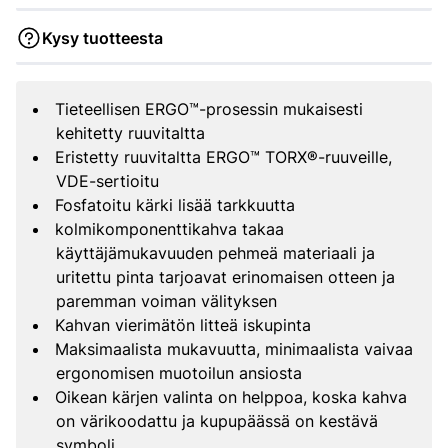
Kysy tuotteesta
Tieteellisen ERGO™-prosessin mukaisesti
kehitetty ruuvitaltta
Eristetty ruuvitaltta ERGO™ TORX®-ruuveille,
VDE-sertioitu
Fosfatoitu kärki lisää tarkkuutta
kolmikomponenttikahva takaa
käyttäjämukavuuden pehmeä materiaali ja
uritettu pinta tarjoavat erinomaisen otteen ja
paremman voiman välityksen
Kahvan vierimätön litteä iskupinta
Maksimaalista mukavuutta, minimaalista vaivaa
ergonomisen muotoilun ansiosta
Oikean kärjen valinta on helppoa, koska kahva
on värikoodattu ja kupupäässä on kestävä
symboli