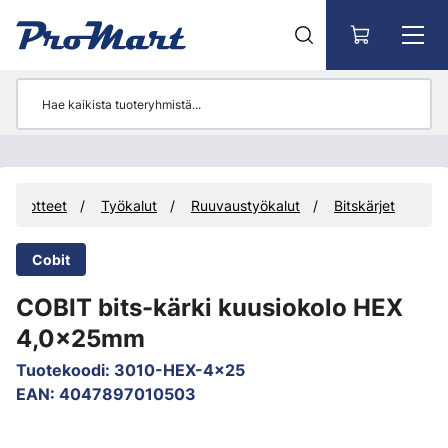
Siirry pääsisältöön
Tuotteet
Työkalut
Ruuvaustyökalut
Bitskärjet
Cobit
COBIT bits-kärki kuusiokolo HEX
4,0x25mm
Tuotekoodi
:
3010-HEX-4x25
EAN
:
4047897010503
Ohita kuvat