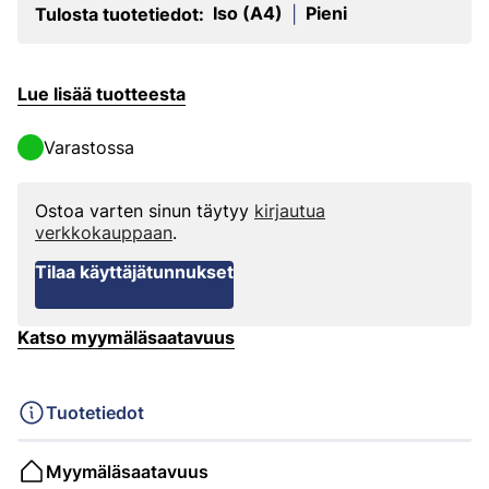
Iso (A4)
Pieni
Tulosta tuotetiedot:
|
Lue lisää tuotteesta
Varastossa
Ostoa varten sinun täytyy
kirjautua
verkkokauppaan
.
Tilaa käyttäjätunnukset
Katso myymäläsaatavuus
Tuotetiedot
Myymäläsaatavuus