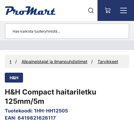
Siirry pääsisältöön
aitteet
Alipaineistajat ja ilmanpuhdistimet
Tarvikkeet
H&H
H&H Compact haitariletku
125mm/5m
Tuotekoodi
:
1HH-HH12505
EAN
:
6419821626117
Ohita kuvat