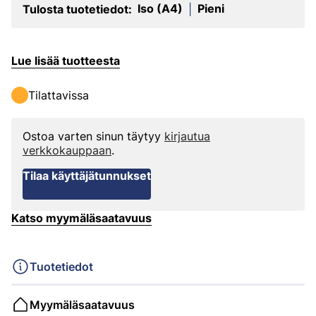
Iso (A4)
Pieni
Tulosta tuotetiedot:
|
Lue lisää tuotteesta
Tilattavissa
Ostoa varten sinun täytyy
kirjautua
verkkokauppaan
.
Tilaa käyttäjätunnukset
Katso myymäläsaatavuus
Tuotetiedot
Myymäläsaatavuus