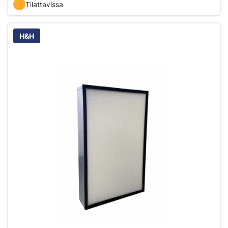
Tilattavissa
H&H