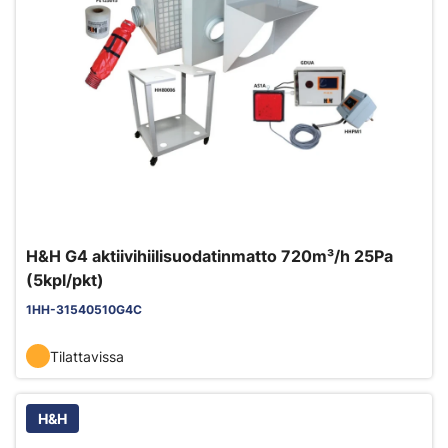
H&H G4 aktiivihiilisuodatinmatto 720m³/h 25Pa
(5kpl/pkt)
1HH-31540510G4C
Tilattavissa
H&H