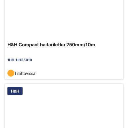
H&H Compact haitariletku 250mm/10m
1HH-HH25010
Tilattavissa
H&H