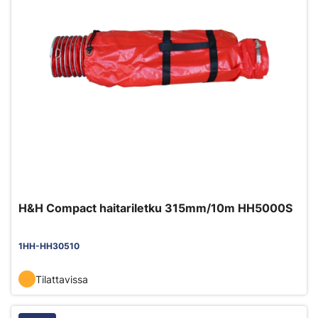
H&H Compact haitariletku 315mm/10m HH5000S
1HH-HH30510
Tilattavissa