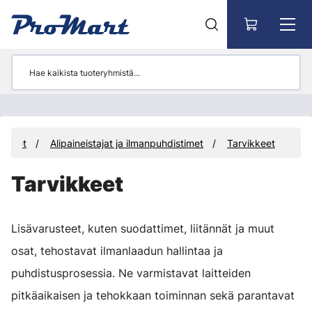
Siirry pääsisältöön
aitteet
Alipaineistajat ja ilmanpuhdistimet
Tarvikkeet
Tarvikkeet
Lisävarusteet, kuten suodattimet, liitännät ja muut
osat, tehostavat ilmanlaadun hallintaa ja
puhdistusprosessia. Ne varmistavat laitteiden
pitkäaikaisen ja tehokkaan toiminnan sekä parantavat