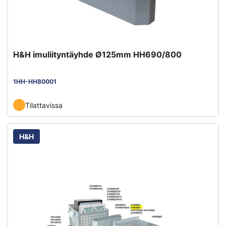
H&H imuliityntäyhde Ø125mm HH690/800
1HH-HH80001
Tilattavissa
H&H