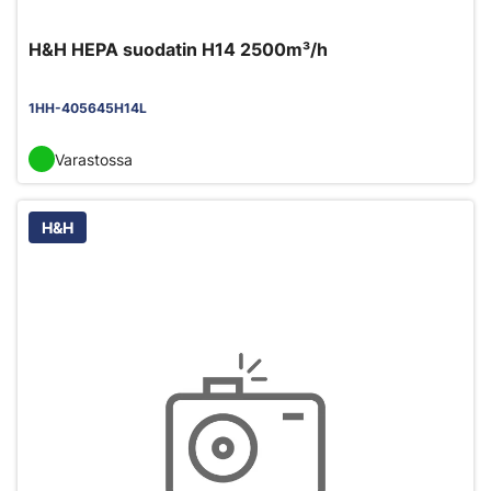
H&H HEPA suodatin H14 2500m³/h
1HH-405645H14L
Varastossa
H&H