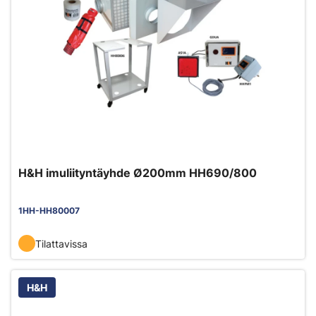
H&H imuliityntäyhde Ø200mm HH690/800
1HH-HH80007
Tilattavissa
H&H