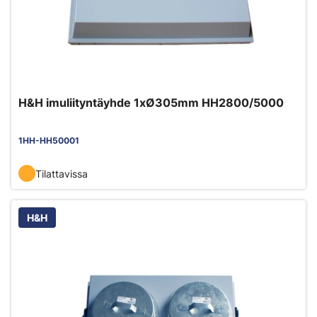
H&H imuliityntäyhde 1xØ305mm HH2800/5000
1HH-HH50001
Tilattavissa
H&H