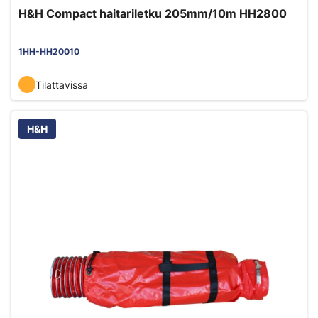
H&H Compact haitariletku 205mm/10m HH2800
1HH-HH20010
Tilattavissa
H&H