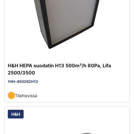
H&H HEPA suodatin H13 500m³/h 80Pa, Lifa
2500/3500
1HH-450292H13
Tilattavissa
H&H