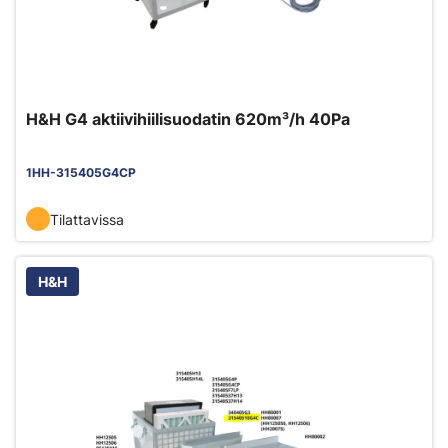
H&H G4 aktiivihiilisuodatin 620m³/h 40Pa
1HH-315405G4CP
Tilattavissa
H&H