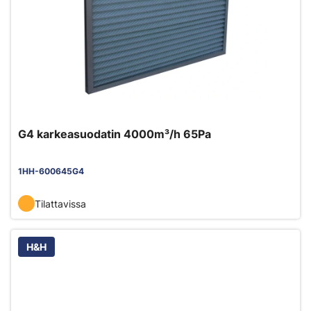
G4 karkeasuodatin 4000m³/h 65Pa
1HH-600645G4
Tilattavissa
H&H