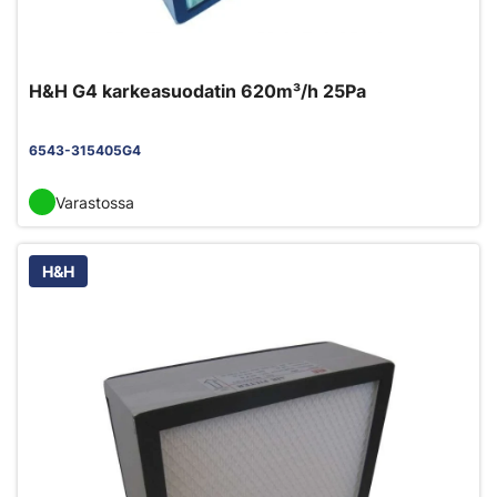
H&H G4 karkeasuodatin 620m³/h 25Pa
6543-315405G4
Varastossa
H&H