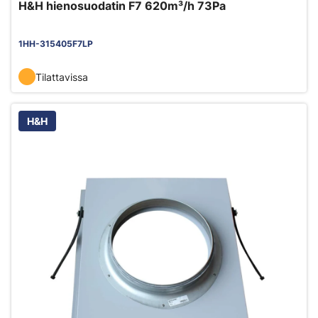
H&H hienosuodatin F7 620m³/h 73Pa
1HH-315405F7LP
Tilattavissa
H&H