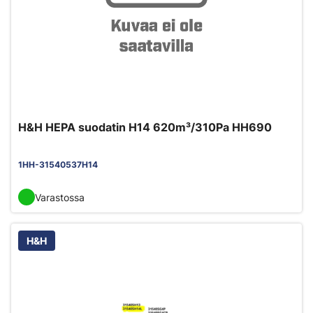
H&H HEPA suodatin H14 620m³/310Pa HH690
1HH-31540537H14
Varastossa
H&H