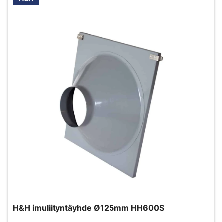
H&H imuliityntäyhde Ø125mm HH600S