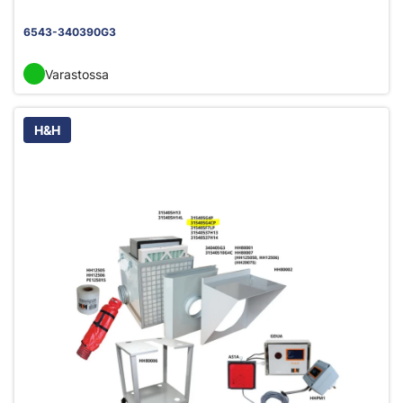
6543-340390G3
Varastossa
H&H