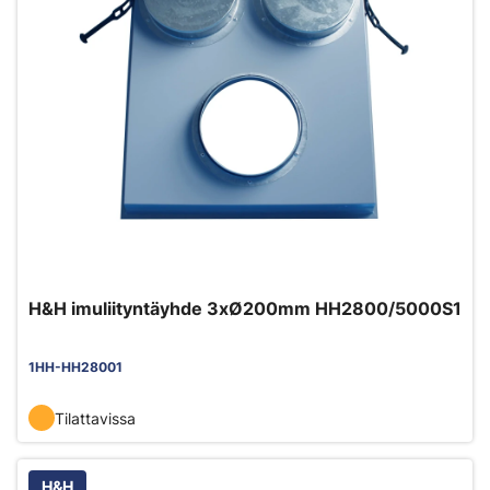
H&H imuliityntäyhde 3xØ200mm HH2800/5000S1
1HH-HH28001
Tilattavissa
H&H