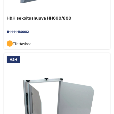
H&H sekoitushuuva HH690/800
1HH-HH80002
Tilattavissa
H&H