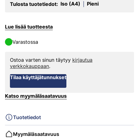
Iso (A4)
Pieni
Tulosta tuotetiedot:
|
Lue lisää tuotteesta
Varastossa
Ostoa varten sinun täytyy
kirjautua
verkkokauppaan
.
Tilaa käyttäjätunnukset
Katso myymäläsaatavuus
Tuotetiedot
Myymäläsaatavuus