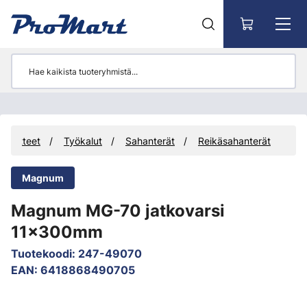
Siirry pääsisältöön
Tuotteet
Työkalut
Sahanterät
Reikäsahanterät
Magnum
Magnum MG-70 jatkovarsi
11x300mm
Tuotekoodi
:
247-49070
EAN
:
6418868490705
Ohita kuvat