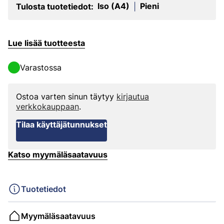
Iso (A4)
Pieni
Tulosta tuotetiedot:
|
Lue lisää tuotteesta
Varastossa
Ostoa varten sinun täytyy
kirjautua
verkkokauppaan
.
Tilaa käyttäjätunnukset
Katso myymäläsaatavuus
Tuotetiedot
Myymäläsaatavuus