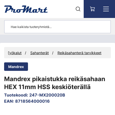
Siirry pääsisältöön
Työkalut
Sahanterät
Reikäsahanterä tarvikkeet
Mandrex
Mandrex pikaistukka reikäsahaan
HEX 11mm HSS keskiöterällä
Tuotekoodi
:
247-MX200020B
EAN
:
8718564000016
Ohita kuvat