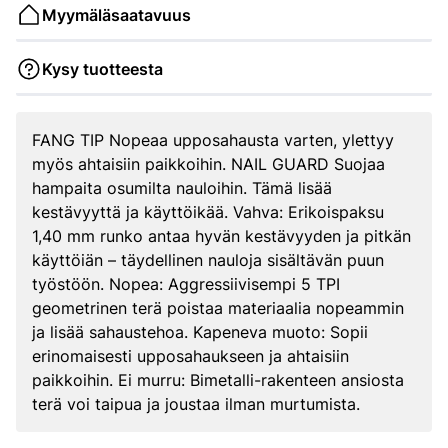
Myymäläsaatavuus
Kysy tuotteesta
FANG TIP Nopeaa upposahausta varten, ylettyy
myös ahtaisiin paikkoihin. NAIL GUARD Suojaa
hampaita osumilta nauloihin. Tämä lisää
kestävyyttä ja käyttöikää. Vahva: Erikoispaksu
1,40 mm runko antaa hyvän kestävyyden ja pitkän
käyttöiän – täydellinen nauloja sisältävän puun
työstöön. Nopea: Aggressiivisempi 5 TPI
geometrinen terä poistaa materiaalia nopeammin
ja lisää sahaustehoa. Kapeneva muoto: Sopii
erinomaisesti upposahaukseen ja ahtaisiin
paikkoihin. Ei murru: Bimetalli-rakenteen ansiosta
terä voi taipua ja joustaa ilman murtumista.