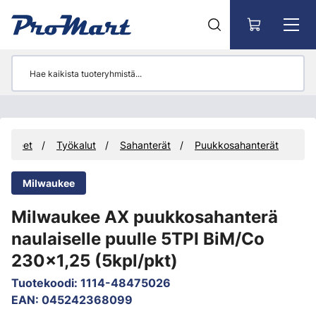
Siirry pääsisältöön
uotteet
Työkalut
Sahanterät
Puukkosahanterät
Milwaukee
Milwaukee AX puukkosahanterä
naulaiselle puulle 5TPI BiM/Co
230x1,25 (5kpl/pkt)
Tuotekoodi
:
1114-48475026
EAN
:
045242368099