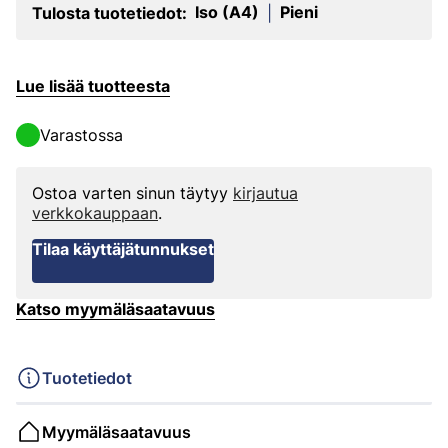
Iso (A4)
Pieni
Tulosta tuotetiedot:
|
Lue lisää tuotteesta
Varastossa
Ostoa varten sinun täytyy
kirjautua
verkkokauppaan
.
Tilaa käyttäjätunnukset
Katso myymäläsaatavuus
Tuotetiedot
Myymäläsaatavuus