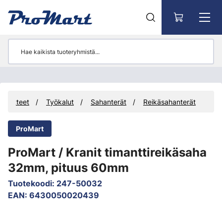
Siirry pääsisältöön
Tuotteet
Työkalut
Sahanterät
Reikäsahanterät
ProMart
ProMart / Kranit timanttireikäsaha
32mm, pituus 60mm
Tuotekoodi
:
247-50032
EAN
:
6430050020439
Ohita kuvat