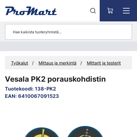
Siirry pääsisältöön
t
Työkalut
Mittaus ja merkintä
Mittarit ja testerit
Vesala PK2 porauskohdistin
Tuotekoodi
:
138-PK2
EAN
:
6410067091523
Ohita kuvat