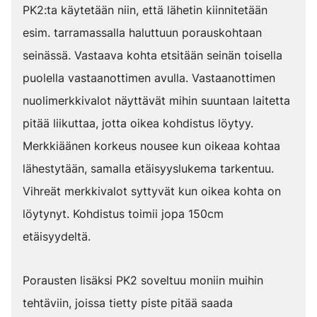
PK2:ta käytetään niin, että lähetin kiinnitetään
esim. tarramassalla haluttuun porauskohtaan
seinässä. Vastaava kohta etsitään seinän toisella
puolella vastaanottimen avulla. Vastaanottimen
nuolimerkkivalot näyttävät mihin suuntaan laitetta
pitää liikuttaa, jotta oikea kohdistus löytyy.
Merkkiäänen korkeus nousee kun oikeaa kohtaa
lähestytään, samalla etäisyyslukema tarkentuu.
Vihreät merkkivalot syttyvät kun oikea kohta on
löytynyt. Kohdistus toimii jopa 150cm
etäisyydeltä.
Porausten lisäksi PK2 soveltuu moniin muihin
tehtäviin, joissa tietty piste pitää saada