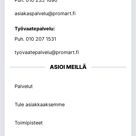
asiakaspalvelu@promart.fi
Työvaatepalvelu:
Puh.
010 207 1531
tyovaatepalvelu@promart.fi
ASIOI MEILLÄ
Palvelut
Tule asiakkaaksemme
Toimipisteet