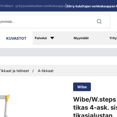
|
ProMart -yritysasiakkaiden verkkokauppa
Siirry kuluttajan verkkokauppan R
KUVASTOT
Palvelut
Myymälät
Yrity
Tikkaat ja telineet
A-tikkaat
Wibe
Wibe/W.steps
tikas 4-ask. si
tikasjalustan