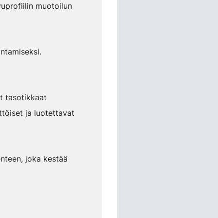
uprofiilin muotoilun
antamiseksi.
ät tasotikkaat
ttöiset ja luotettavat
enteen, joka kestää