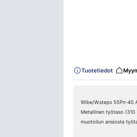
Tuotetiedot
Myym
Wibe/W.steps 55Pn-4S A-t
Metallinen työtaso (310 
muotoilun ansiosta työtas