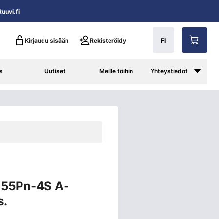
uuvi.fi
Kirjaudu sisään
Rekisteröidy
FI
s
Uutiset
Meille töihin
Yhteystiedot
 55Pn-4S A-
s.