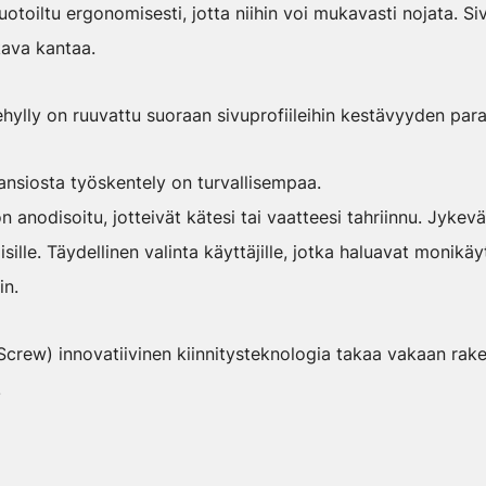
toiltu ergonomisesti, jotta niihin voi mukavasti nojata. Siv
kava kantaa.
ehylly on ruuvattu suoraan sivuprofiileihin kestävyyden par
 ansiosta työskentely on turvallisempaa.
 on anodisoitu, jotteivät kätesi tai vaatteesi tahriinnu. Jykev
isille. Täydellinen valinta käyttäjille, jotka haluavat monikäy
in.
Screw) innovatiivinen kiinnitysteknologia takaa vakaan rak
.