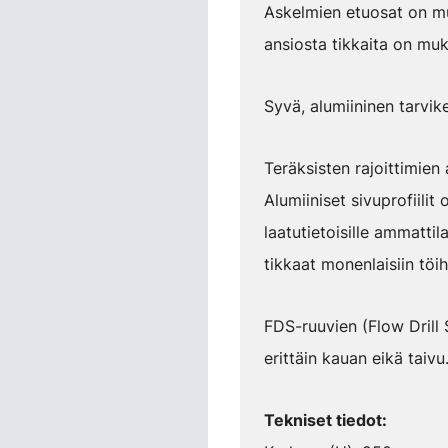
Askelmien etuosat on muo
ansiosta tikkaita on mu
Syvä, alumiininen tarvik
Teräksisten rajoittimien
Alumiiniset sivuprofiilit
laatutietoisille ammattila
tikkaat monenlaisiin töih
FDS-ruuvien (Flow Drill 
erittäin kauan eikä taivu
Tekniset tiedot: