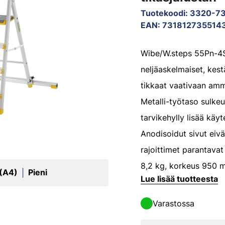
Tuotekoodi
:
3320-7
EAN
:
731812735514
Wibe/W.steps 55Pn-4S
neljäaskelmaiset, kes
tikkaat vaativaan amm
Metalli-työtaso sulkeut
tarvikehylly lisää käyt
Anodisoidut sivut eivä
rajoittimet parantavat 
8,2 kg, korkeus 950 
 (A4)
Pieni
|
Lue lisää tuotteesta
Varastossa