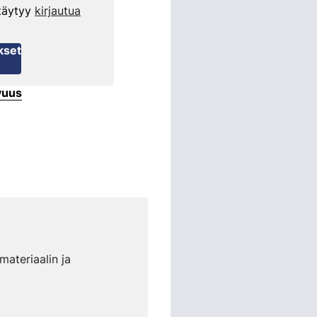
 täytyy
kirjautua
kset
vuus
materiaalin ja