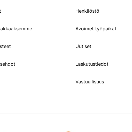
t
Henkilöstö
siakkaaksemme
Avoimet työpaikat
steet
Uutiset
usehdot
Laskutustiedot
Vastuullisuus