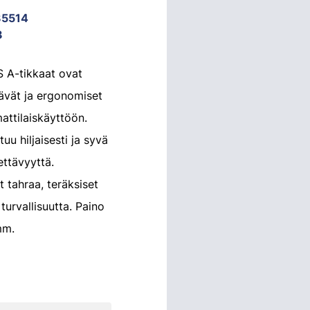
35514
3
 A-tikkaat ovat
tävät ja ergonomiset
attilaiskäyttöön.
uu hiljaisesti ja syvä
ettävyyttä.
t tahraa, teräksiset
turvallisuutta. Paino
mm.