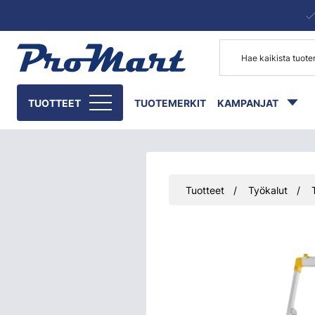
Siirry pääsisältöön
TUOTTEET
TUOTEMERKIT
KAMPANJAT
Tuotteet
Työkalut
Ohita kuvat