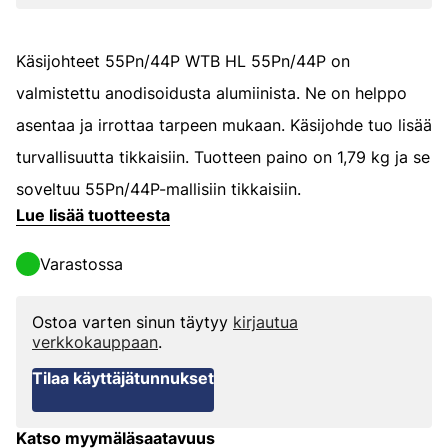
Käsijohteet 55Pn/44P WTB HL 55Pn/44P on
valmistettu anodisoidusta alumiinista. Ne on helppo
asentaa ja irrottaa tarpeen mukaan. Käsijohde tuo lisää
turvallisuutta tikkaisiin. Tuotteen paino on 1,79 kg ja se
soveltuu 55Pn/44P-mallisiin tikkaisiin.
Lue lisää tuotteesta
Varastossa
Ostoa varten sinun täytyy
kirjautua
verkkokauppaan
.
Tilaa käyttäjätunnukset
Katso myymäläsaatavuus