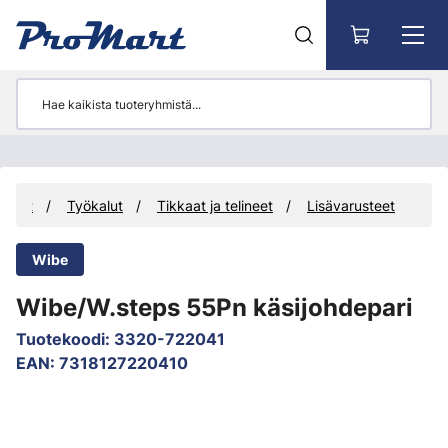
Siirry pääsisältöön
tteet
Työkalut
Tikkaat ja telineet
Lisävarusteet
Wibe
Wibe/W.steps 55Pn käsijohdepari
Tuotekoodi
:
3320-722041
EAN
:
7318127220410
Ohita kuvat