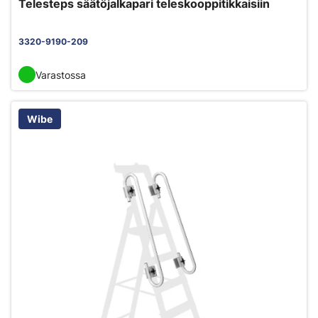
Telesteps säätöjalkapari teleskooppitikkaisiin
3320-9190-209
Varastossa
Wibe