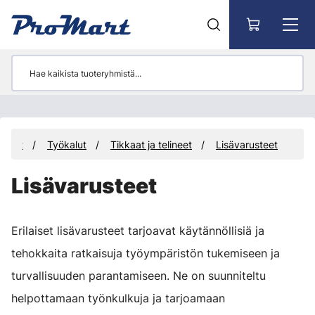
Siirry pääsisältöön
tteet
Työkalut
Tikkaat ja telineet
Lisävarusteet
Lisävarusteet
Erilaiset lisävarusteet tarjoavat käytännöllisiä ja
tehokkaita ratkaisuja työympäristön tukemiseen ja
turvallisuuden parantamiseen. Ne on suunniteltu
helpottamaan työnkulkuja ja tarjoamaan