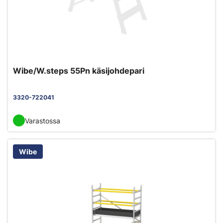
Wibe/W.steps 55Pn käsijohdepari
3320-722041
Varastossa
Wibe