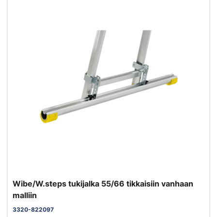
Wibe/W.steps tukijalka 55/66 tikkaisiin vanhaan
malliin
3320-822097