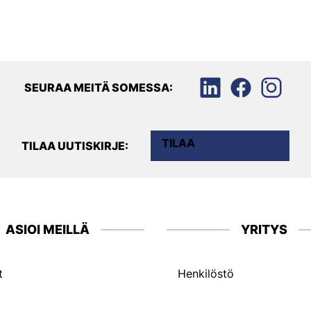
SEURAA MEITÄ SOMESSA:
TILAA
TILAA UUTISKIRJE:
ASIOI MEILLÄ
YRITYS
t
Henkilöstö