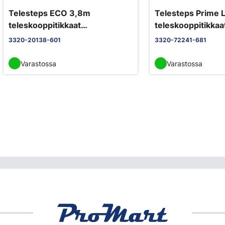
Telesteps ECO 3,8m
Telesteps Prime L
teleskooppitikkaat
teleskooppitikkaa
tikasjalustalla
tikasjalustalla
3320-20138-601
3320-72241-681
Varastossa
Varastossa