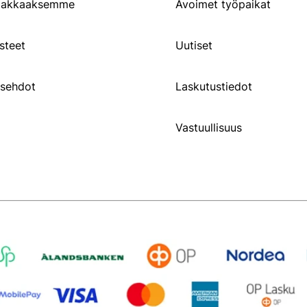
siakkaaksemme
Avoimet työpaikat
steet
Uutiset
usehdot
Laskutustiedot
Vastuullisuus