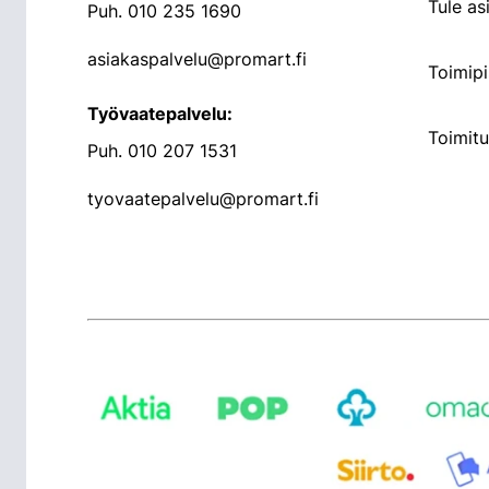
Tule a
Puh.
010 235 1690
asiakaspalvelu@promart.fi
Toimipi
Työvaatepalvelu:
Toimit
Puh.
010 207 1531
tyovaatepalvelu@promart.fi