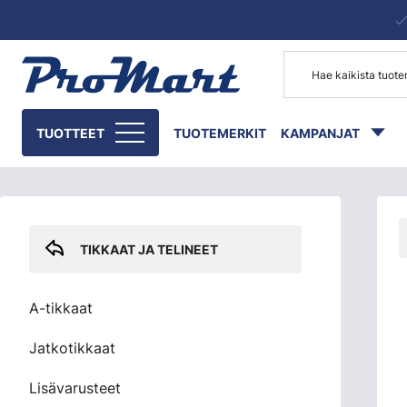
Siirry pääsisältöön
Skip sidebar menu
TUOTTEET
TUOTEMERKIT
KAMPANJAT
TIKKAAT JA TELINEET
A-tikkaat
Jatkotikkaat
Lisävarusteet