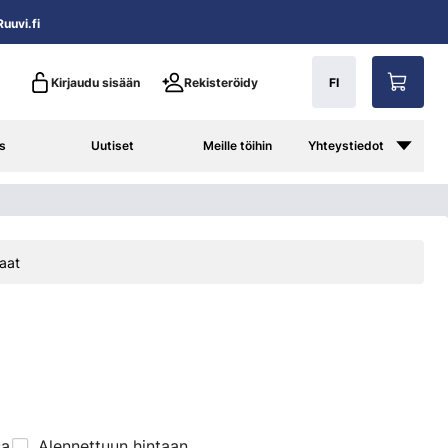
uuvi.fi
Kirjaudu sisään
Rekisteröidy
FI
s
Uutiset
Meille töihin
Yhteystiedot
aat
sa
Alennettuun hintaan