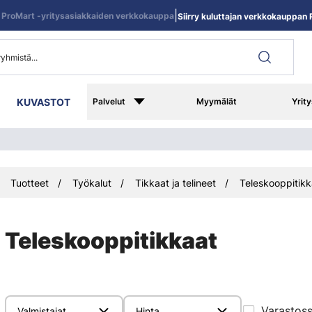
|
ProMart -yritysasiakkaiden verkkokauppa
Siirry kuluttajan verkkokauppan R
KUVASTOT
Palvelut
Myymälät
Yrity
Tuotteet
Työkalut
Tikkaat ja telineet
Teleskooppitikk
Teleskooppitikkaat
Varastos
Valmistajat
Hinta