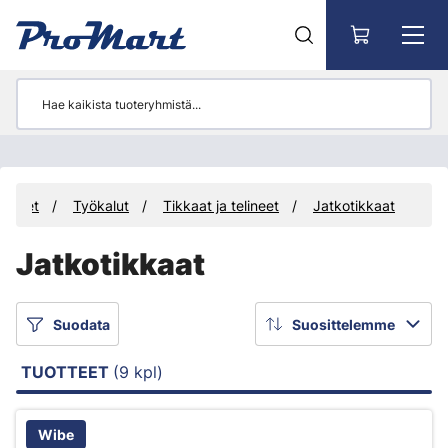
Siirry pääsisältöön
otteet
Työkalut
Tikkaat ja telineet
Jatkotikkaat
Jatkotikkaat
Suodata
Suosittelemme
TUOTTEET
(9 kpl)
Wibe