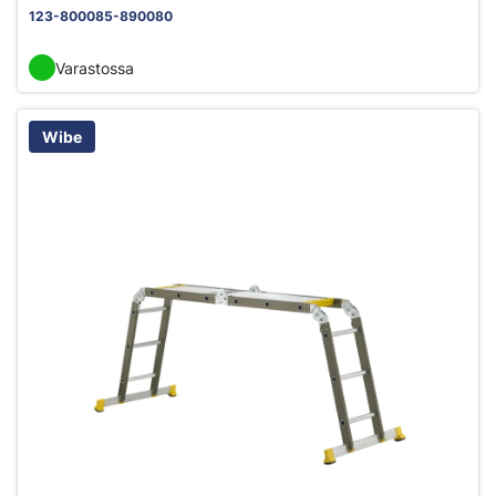
123-800085-890080
Varastossa
Wibe