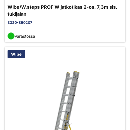
Wibe/W.steps PROF W jatkotikas 2-os. 7,3m sis.
tukijalan
3320-850207
Varastossa
Wibe