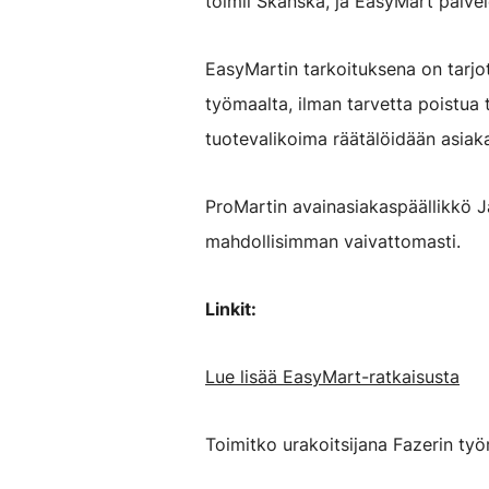
toimii Skanska, ja EasyMart palve
EasyMartin tarkoituksena on tarjo
työmaalta, ilman tarvetta poistua
tuotevalikoima räätälöidään asiak
ProMartin avainasiakaspäällikkö J
mahdollisimman vaivattomasti.
Linkit:
Lue lisää EasyMart-ratkaisusta
Toimitko urakoitsijana Fazerin t