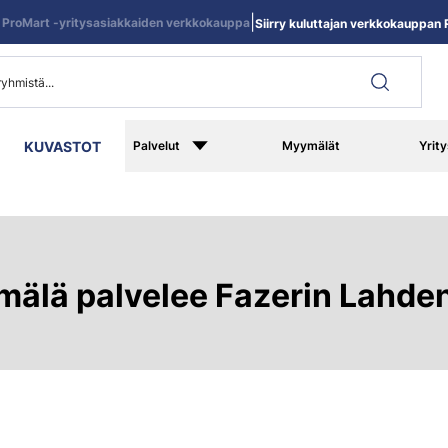
|
ProMart -yritysasiakkaiden verkkokauppa
Siirry kuluttajan verkkokauppan R
KUVASTOT
Palvelut
Myymälät
Yrity
älä palvelee Fazerin Lahde