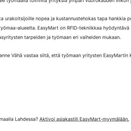
lee työmaalla toimivia yrityksiä ympäri vuorokauden viikon 
ta urakoitsijoille nopea ja kustannustehokas tapa hankkia p
 työmaa-alueelta. EasyMart on RFID-tekniikkaa hyödyntävä
asyritysten tarpeiden ja työmaan eri vaiheiden mukaan.
anne Vähä vastaa siitä, että työmaan yritysten EasyMartin k
yömaalla Lahdessa?
Aktivoi asiakastili EasyMart-myymälään.