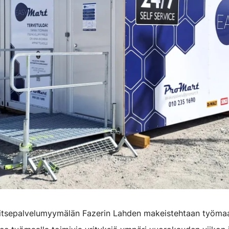
itsepalvelumyymälän Fazerin Lahden makeistehtaan työmaa