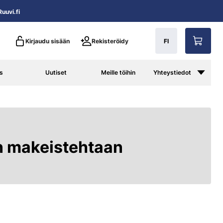
uuvi.fi
Kirjaudu sisään
Rekisteröidy
FI
s
Uutiset
Meille töihin
Yhteystiedot
n makeistehtaan