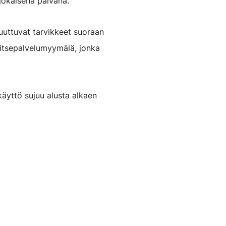
jokaisena päivänä.
uuttuvat tarvikkeet suoraan
 itsepalvelumyymälä, jonka
äyttö sujuu alusta alkaen