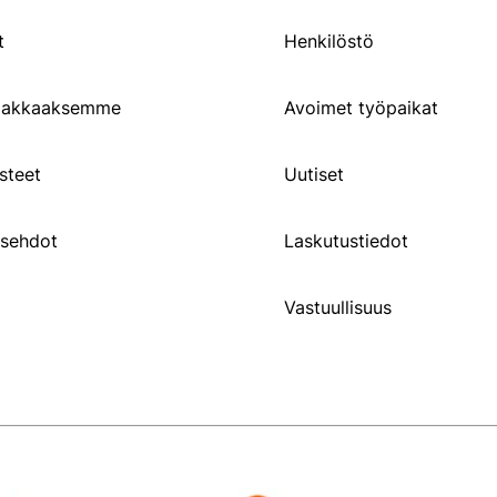
t
Henkilöstö
siakkaaksemme
Avoimet työpaikat
steet
Uutiset
usehdot
Laskutustiedot
Vastuullisuus