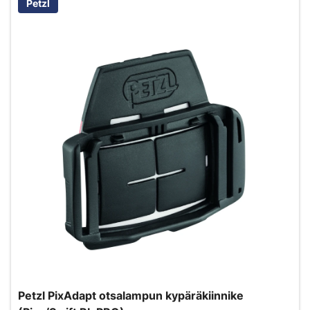
Petzl
Petzl PixAdapt otsalampun kypäräkiinnike