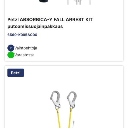
Petzl ABSORBICA-Y FALL ARREST KIT
putoamissuojainpakkaus
6560-K095AC00
Vaihtoehtoja
+1
Varastossa
Petzl