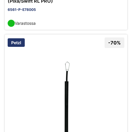
(Pixa/Swift RL PRO)
6561-P-E78005
Varastossa
-70%
Petzl