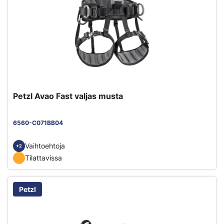
Petzl Avao Fast valjas musta
6560-C071BB04
Vaihtoehtoja
+2
Tilattavissa
Petzl