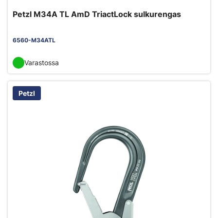
Petzl M34A TL AmD TriactLock sulkurengas
6560-M34ATL
Varastossa
Petzl