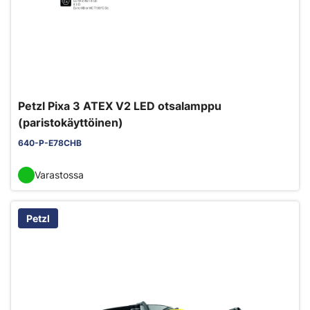
Petzl Pixa 3 ATEX V2 LED otsalamppu
(paristokäyttöinen)
640-P-E78CHB
Varastossa
Petzl