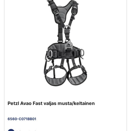
Petzl Avao Fast valjas musta/keltainen
6560-C071BB01