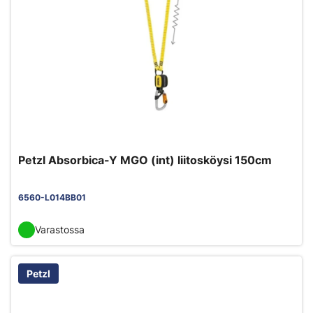
Petzl Absorbica-Y MGO (int) liitosköysi 150cm
6560-L014BB01
Varastossa
Petzl