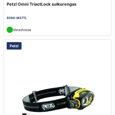
Petzl Omni TriactLock sulkurengas
6560-M37TL
Varastossa
Petzl