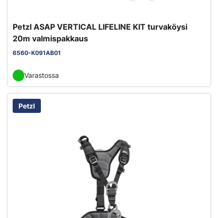
Petzl ASAP VERTICAL LIFELINE KIT turvaköysi
20m valmispakkaus
6560-K091AB01
Varastossa
Petzl