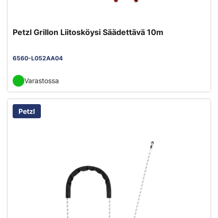
Petzl Grillon Liitosköysi Säädettävä 10m
6560-L052AA04
Varastossa
Petzl