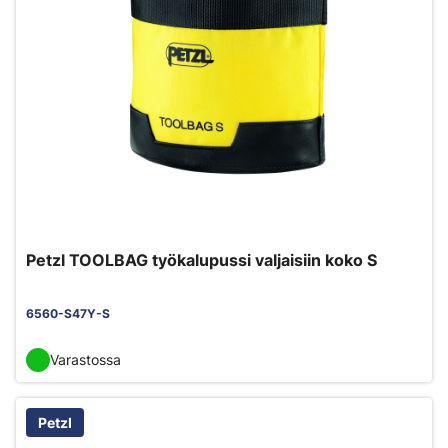
Petzl TOOLBAG työkalupussi valjaisiin koko S
6560-S47Y-S
Varastossa
Petzl