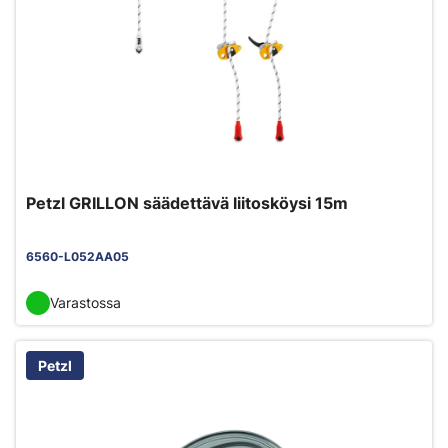
Petzl GRILLON säädettävä liitosköysi 15m
6560-L052AA05
Varastossa
Petzl