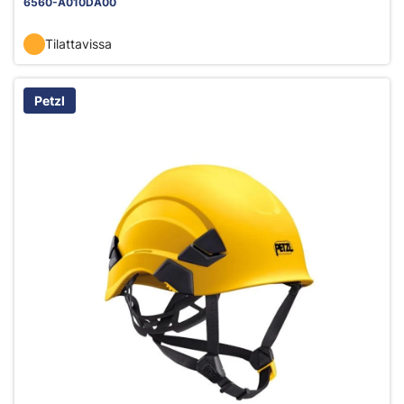
6560-A010DA00
Tilattavissa
Petzl