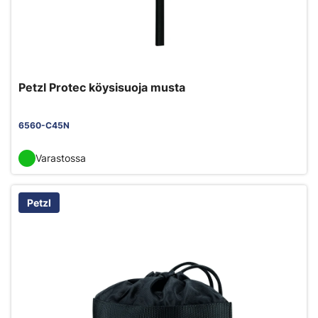
Petzl Protec köysisuoja musta
6560-C45N
Varastossa
Petzl