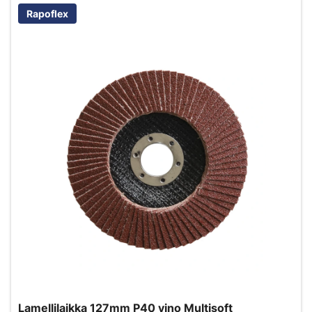
Rapoflex
Lamellilaikka 127mm P40 vino Multisoft