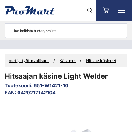
Siirry pääsisältöön
uojaimet ja työturvallisuus
Käsineet
Hitsauskäsineet
Hitsaajan käsine Light Welder
Tuotekoodi
:
651-W1421-10
EAN
:
6420217142104
Ohita kuvat