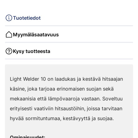
Tuotetiedot
Myymäläsaatavuus
Kysy tuotteesta
Light Welder 10 on laadukas ja kestävä hitsaajan
käsine, joka tarjoaa erinomaisen suojan sekä
mekaanisia että lämpövaaroja vastaan. Soveltuu
erityisesti vaativiin hitsaustöihin, joissa tarvitaan
hyvää sormituntumaa, kestävyyttä ja suojaa.
Ominaisuudet: