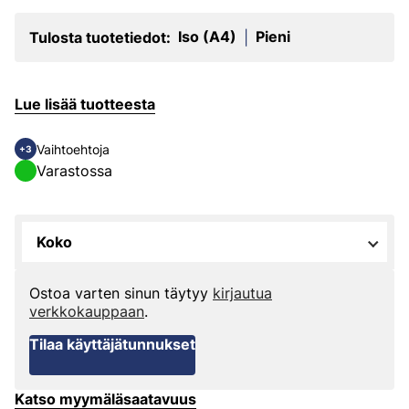
Iso (A4)
Pieni
Tulosta tuotetiedot:
|
Lue lisää tuotteesta
Vaihtoehtoja
+3
Varastossa
Koko
Ostoa varten sinun täytyy
kirjautua
verkkokauppaan
.
Tilaa käyttäjätunnukset
Katso myymäläsaatavuus