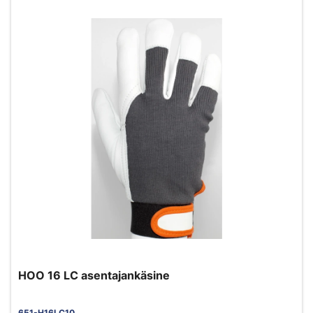
HOO 16 LC asentajankäsine
651-H16LC10