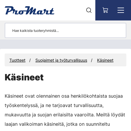
Siirry pääsisältöön
Tuotteet
Suojaimet ja työturvallisuus
Käsineet
Käsineet
Käsineet ovat olennainen osa henkilökohtaista suojaa
työskentelyssä, ja ne tarjoavat turvallisuutta,
mukavuutta ja suojan erilaisilta vaaroilta. Meiltä löydät
laajan valikoiman käsineitä, jotka on suunniteltu