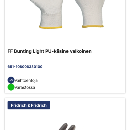
FF Bunting Light PU-käsine valkoinen
651-108006380100
Vaihtoehtoja
+5
Varastossa
Fridrich & Fridrich