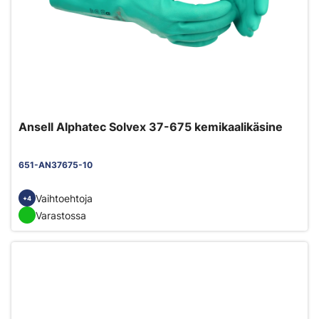
Ansell Alphatec Solvex 37-675 kemikaalikäsine
651-AN37675-10
Vaihtoehtoja
+4
Varastossa