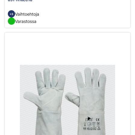
Vaihtoehtoja
+3
Varastossa