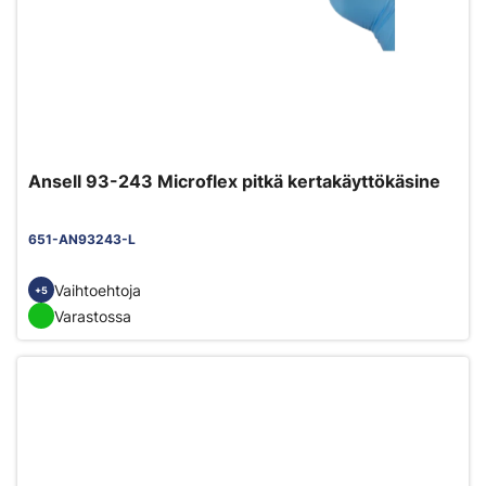
Ansell 93-243 Microflex pitkä kertakäyttökäsine
651-AN93243-L
Vaihtoehtoja
+5
Varastossa