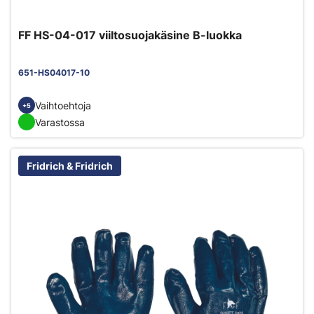
FF HS-04-017 viiltosuojakäsine B-luokka
651-HS04017-10
Vaihtoehtoja
+5
Varastossa
Fridrich & Fridrich