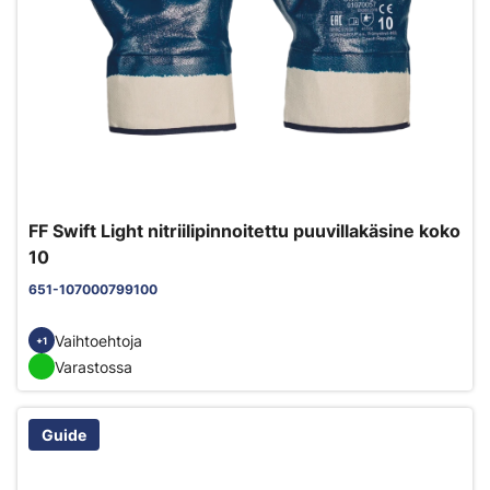
FF Swift Light nitriilipinnoitettu puuvillakäsine koko
10
651-107000799100
Vaihtoehtoja
+1
Varastossa
Guide