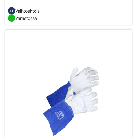
Vaihtoehtoja
+4
Varastossa