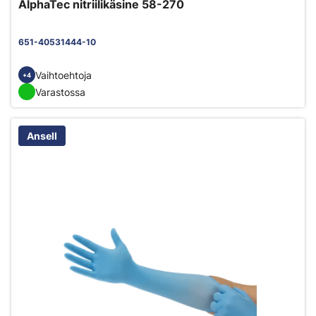
AlphaTec nitriilikäsine 58-270
651-40531444-10
Vaihtoehtoja
+4
Varastossa
Ansell