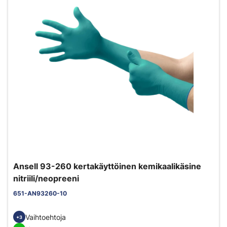
Ansell 93-260 kertakäyttöinen kemikaalikäsine
nitriili/neopreeni
651-AN93260-10
Vaihtoehtoja
+3