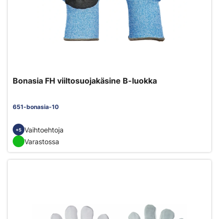
Bonasia FH viiltosuojakäsine B-luokka
651-bonasia-10
Vaihtoehtoja
+5
Varastossa