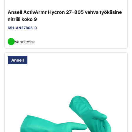
Ansell ActivArmr Hycron 27-805 vahva työkäsine
nitriili koko 9
651-AN27805-9
Varastossa
Ansell