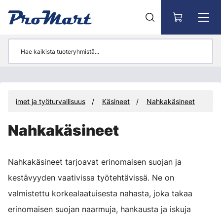
Siirry pääsisältöön
Suojaimet ja työturvallisuus
Käsineet
Nahkakäsineet
Nahkakäsineet
Nahkakäsineet tarjoavat erinomaisen suojan ja
kestävyyden vaativissa työtehtävissä. Ne on
valmistettu korkealaatuisesta nahasta, joka takaa
erinomaisen suojan naarmuja, hankausta ja iskuja