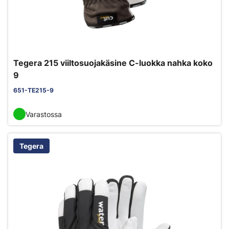
Tegera 215 viiltosuojakäsine C-luokka nahka koko
9
651-TE215-9
Varastossa
Tegera