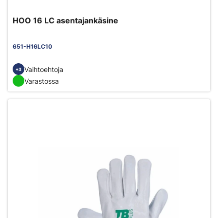
HOO 16 LC asentajankäsine
651-H16LC10
Vaihtoehtoja
+3
Varastossa