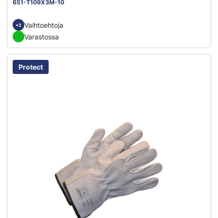
651-T109X3M-10
Vaihtoehtoja
+2
Varastossa
Protect