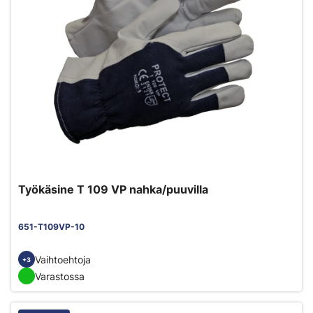
Työkäsine T 109 VP nahka/puuvilla
651-T109VP-10
Vaihtoehtoja
+3
Varastossa