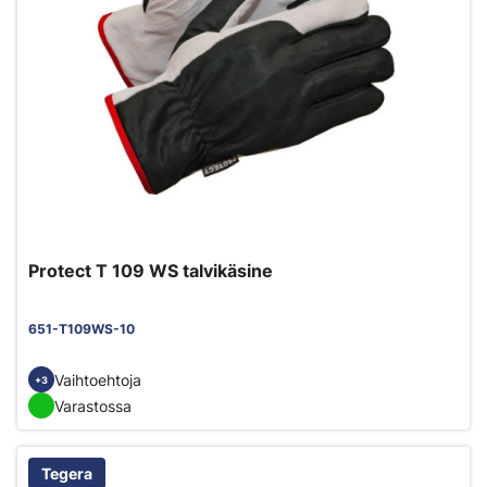
Protect T 109 WS talvikäsine
651-T109WS-10
Vaihtoehtoja
+3
Varastossa
Tegera