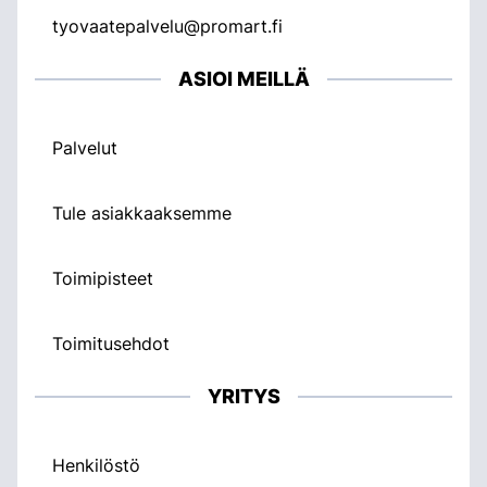
tyovaatepalvelu@promart.fi
ASIOI MEILLÄ
Palvelut
Tule asiakkaaksemme
Toimipisteet
Toimitusehdot
YRITYS
Henkilöstö