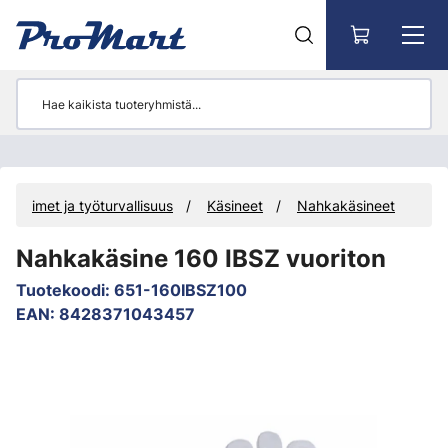
Siirry pääsisältöön
Suojaimet ja työturvallisuus
Käsineet
Nahkakäsineet
Nahkakäsine 160 IBSZ vuoriton
Tuotekoodi
:
651-160IBSZ100
EAN
:
8428371043457
Ohita kuvat