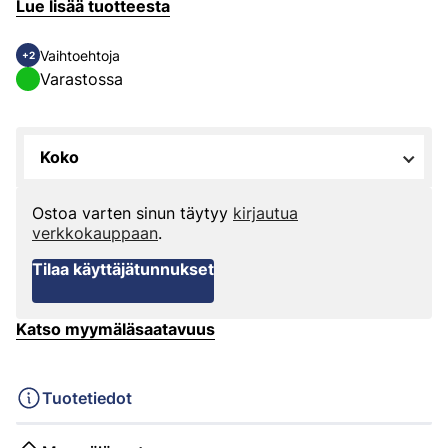
Lue lisää tuotteesta
Vaihtoehtoja
+2
Varastossa
Koko
Ostoa varten sinun täytyy
kirjautua
verkkokauppaan
.
Tilaa käyttäjätunnukset
Katso myymäläsaatavuus
Tuotetiedot