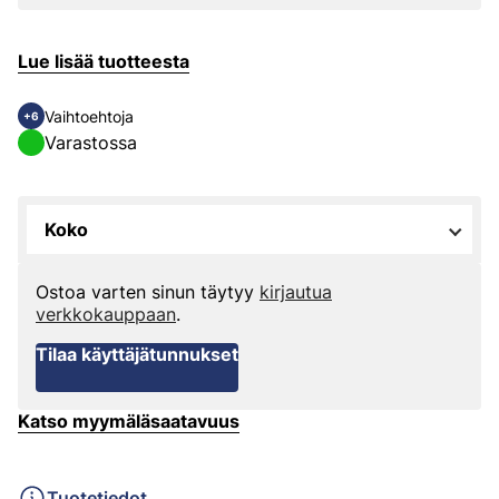
Lue lisää tuotteesta
Vaihtoehtoja
+6
Varastossa
Koko
Ostoa varten sinun täytyy
kirjautua
verkkokauppaan
.
Tilaa käyttäjätunnukset
Katso myymäläsaatavuus
Tuotetiedot