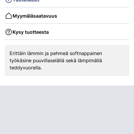
Myymäläsaatavuus
Kysy tuotteesta
Erittäin lämmin ja pehmeä softnappainen
työkäsine puuvillaselällä sekä lämpimällä
teddyvuorella.