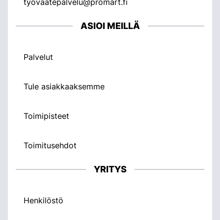
tyovaatepalvelu@promart.fi
ASIOI MEILLÄ
Palvelut
Tule asiakkaaksemme
Toimipisteet
Toimitusehdot
YRITYS
Henkilöstö