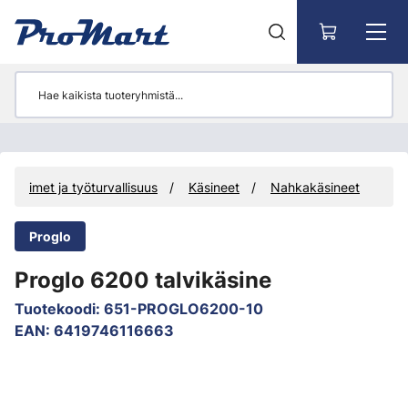
Siirry pääsisältöön
Suojaimet ja työturvallisuus
Käsineet
Nahkakäsineet
Proglo
Proglo 6200 talvikäsine
Tuotekoodi
:
651-PROGLO6200-10
EAN
:
6419746116663
Ohita kuvat