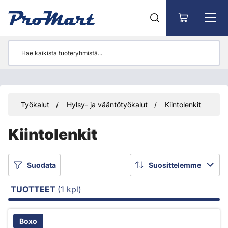
Siirry pääsisältöön
et
Työkalut
Hylsy- ja vääntötyökalut
Kiintolenkit
Kiintolenkit
Suodata
Suosittelemme
TUOTTEET
(1 kpl)
Boxo