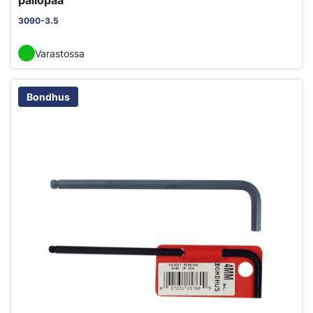
pallopää
3090-3.5
Varastossa
Bondhus