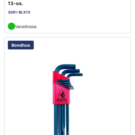
13-os.
3091-BLX13
Varastossa
Bondhus