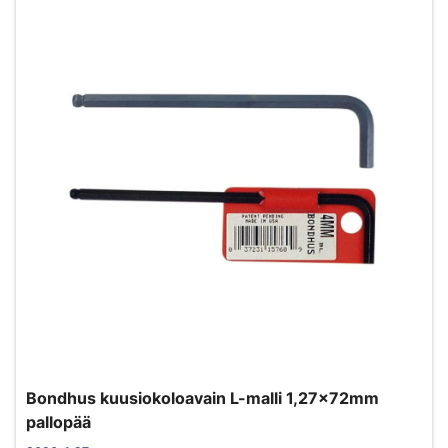
Bondhus kuusiokoloavain L-malli 1,27x72mm
pallopää