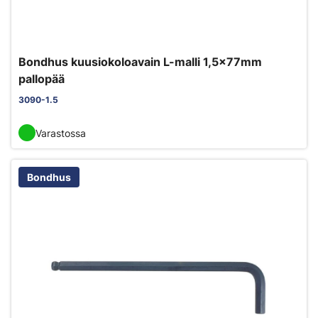
Bondhus kuusiokoloavain L-malli 1,5x77mm
pallopää
3090-1.5
Varastossa
Bondhus