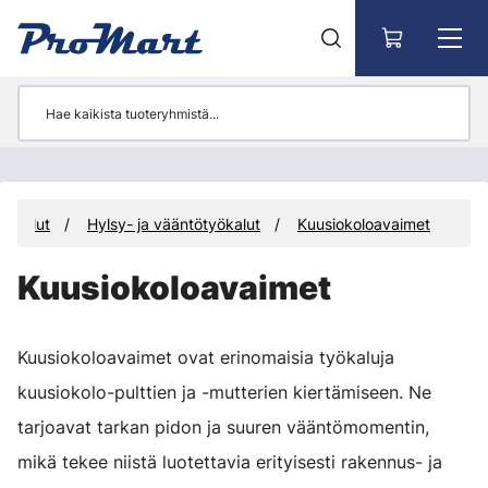
Siirry pääsisältöön
yökalut
Hylsy- ja vääntötyökalut
Kuusiokoloavaimet
Kuusiokoloavaimet
Kuusiokoloavaimet ovat erinomaisia työkaluja
kuusiokolo-pulttien ja -mutterien kiertämiseen. Ne
tarjoavat tarkan pidon ja suuren vääntömomentin,
mikä tekee niistä luotettavia erityisesti rakennus- ja