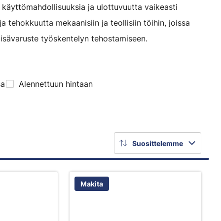
 käyttömahdollisuuksia ja ulottuvuutta vaikeasti
a tehokkuutta mekaanisiin ja teollisiin töihin, joissa
lisävaruste työskentelyn tehostamiseen.
sa
Alennettuun hintaan
Suosittelemme
Makita