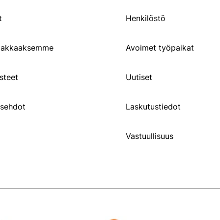
t
Henkilöstö
siakkaaksemme
Avoimet työpaikat
steet
Uutiset
usehdot
Laskutustiedot
Vastuullisuus