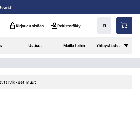
uuvi.fi
Kirjaudu sisään
Rekisteröidy
FI
s
Uutiset
Meille töihin
Yhteystiedot
sytarvikkeet muut