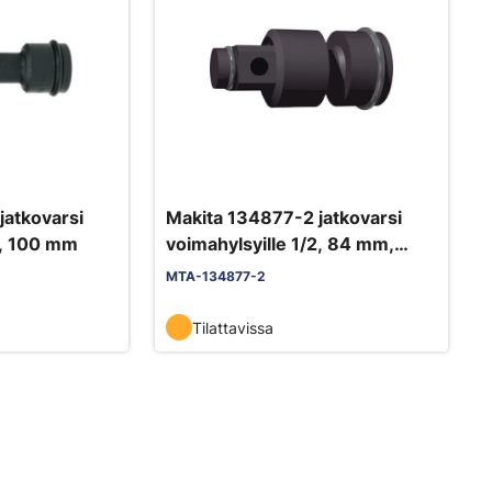
jatkovarsi
Makita 134877-2 jatkovarsi
2, 100 mm
voimahylsyille 1/2, 84 mm,
nivelöity
MTA-134877-2
Tilattavissa