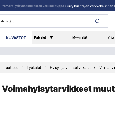
|
ProMart -yritysasiakkaiden verkkokauppa
Siirry kuluttajan verkkokauppan R
KUVASTOT
Palvelut
Myymälät
Yrity
Tuotteet
Työkalut
Hylsy- ja vääntötyökalut
Voimahyl
Voimahylsytarvikkeet muut