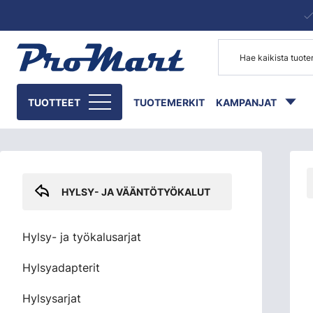
Siirry pääsisältöön
Skip sidebar menu
TUOTTEET
TUOTEMERKIT
KAMPANJAT
HYLSY- JA VÄÄNTÖTYÖKALUT
Hylsy- ja työkalusarjat
Hylsyadapterit
Hylsysarjat