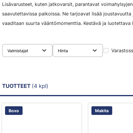
Lisävarusteet, kuten jatkovarsit, parantavat voimahylsyjen
saavutettavissa paikoissa. Ne tarjoavat lisää joustavuutta j
vaaditaan suurta vääntömomenttia. Kestävä ja luotettava 
Varastos
Valmistajat
Hinta
TUOTTEET
(4 kpl)
Boxo
Makita