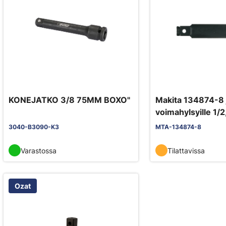
KONEJATKO 3/8 75MM BOXO"
Makita 134874-8 
voimahylsyille 1/
3040-B3090-K3
MTA-134874-8
Varastossa
Tilattavissa
Ozat