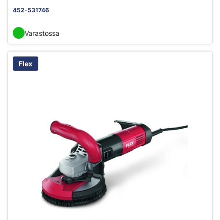
452-531746
Varastossa
Flex