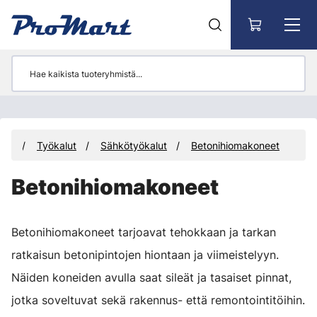
Siirry pääsisältöön
eet
Työkalut
Sähkötyökalut
Betonihiomakoneet
Betonihiomakoneet
Betonihiomakoneet tarjoavat tehokkaan ja tarkan
ratkaisun betonipintojen hiontaan ja viimeistelyyn.
Näiden koneiden avulla saat sileät ja tasaiset pinnat,
jotka soveltuvat sekä rakennus- että remontointitöihin.