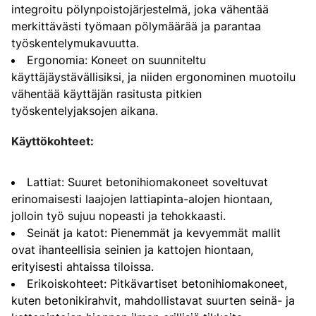
integroitu pölynpoistojärjestelmä, joka vähentää
merkittävästi työmaan pölymäärää ja parantaa
työskentelymukavuutta.
Ergonomia: Koneet on suunniteltu
käyttäjäystävällisiksi, ja niiden ergonominen muotoilu
vähentää käyttäjän rasitusta pitkien
työskentelyjaksojen aikana.
Käyttökohteet:
Lattiat: Suuret betonihiomakoneet soveltuvat
erinomaisesti laajojen lattiapinta-alojen hiontaan,
jolloin työ sujuu nopeasti ja tehokkaasti.
Seinät ja katot: Pienemmät ja kevyemmät mallit
ovat ihanteellisia seinien ja kattojen hiontaan,
erityisesti ahtaissa tiloissa.
Erikoiskohteet: Pitkävartiset betonihiomakoneet,
kuten betonikirahvit, mahdollistavat suurten seinä- ja