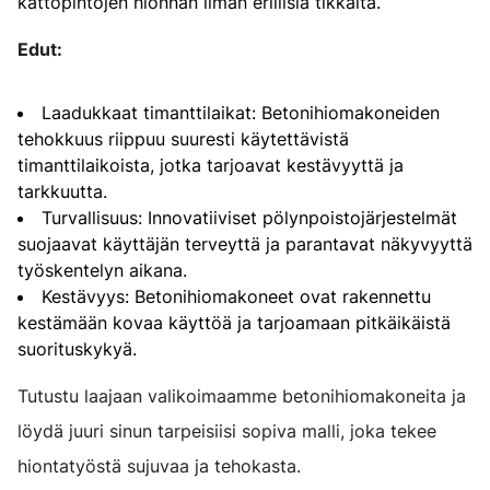
kattopintojen hionnan ilman erillisiä tikkaita.
Edut:
Laadukkaat timanttilaikat: Betonihiomakoneiden
tehokkuus riippuu suuresti käytettävistä
timanttilaikoista, jotka tarjoavat kestävyyttä ja
tarkkuutta.
Turvallisuus: Innovatiiviset pölynpoistojärjestelmät
suojaavat käyttäjän terveyttä ja parantavat näkyvyyttä
työskentelyn aikana.
Kestävyys: Betonihiomakoneet ovat rakennettu
kestämään kovaa käyttöä ja tarjoamaan pitkäikäistä
suorituskykyä.
Tutustu laajaan valikoimaamme betonihiomakoneita ja
löydä juuri sinun tarpeisiisi sopiva malli, joka tekee
hiontatyöstä sujuvaa ja tehokasta.