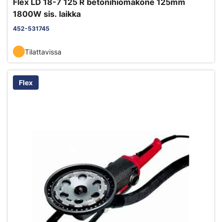
Flex LD 18-7 125 R betonihiomakone 125mm
1800W sis. laikka
452-531745
Tilattavissa
Flex