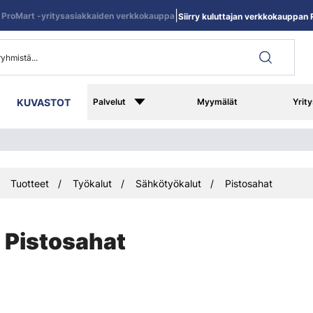
|
ProMart -yritysasiakkaiden verkkokauppa
Siirry kuluttajan verkkokauppan R
KUVASTOT
Palvelut
Myymälät
Yrity
Tuotteet
Työkalut
Sähkötyökalut
Pistosahat
Pistosahat