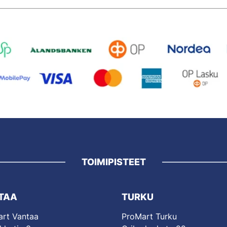
TOIMIPISTEET
TAA
TURKU
rt Vantaa
ProMart Turku