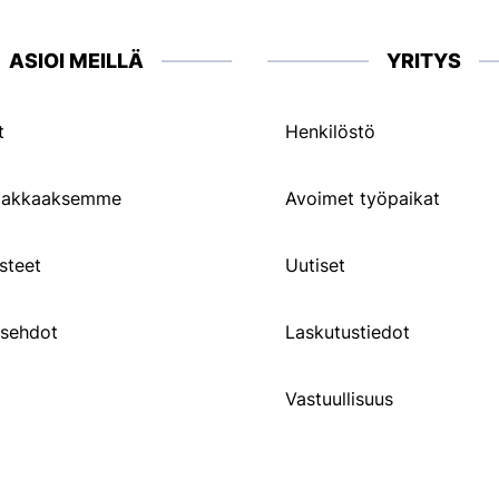
ASIOI MEILLÄ
YRITYS
t
Henkilöstö
siakkaaksemme
Avoimet työpaikat
steet
Uutiset
usehdot
Laskutustiedot
Vastuullisuus