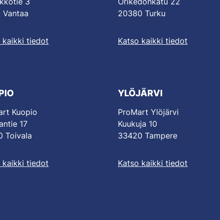
kkotie 3
Orikedonkatu 22
 Vantaa
20380 Turku
 kaikki tiedot
Katso kaikki tiedot
PIO
YLÖJÄRVI
rt Kuopio
ProMart Ylöjärvi
antie 17
Kuukuja 10
 Toivala
33420 Tampere
 kaikki tiedot
Katso kaikki tiedot