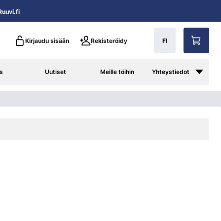
uuvi.fi
Kirjaudu sisään
Rekisteröidy
FI
s
Uutiset
Meille töihin
Yhteystiedot