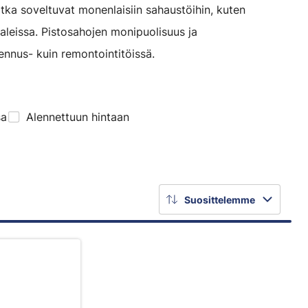
tka soveltuvat monenlaisiin sahaustöihin, kuten
iaaleissa. Pistosahojen monipuolisuus ja
ennus- kuin remontointitöissä.
sa
Alennettuun hintaan
Suosittelemme