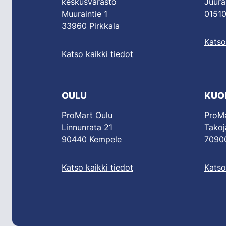
keskusvarasto
Juura
Muuraintie 1
01510
33960 Pirkkala
Katso
Katso kaikki tiedot
OULU
KUO
ProMart Oulu
ProMa
Linnunrata 21
Takoj
90440 Kempele
70900
Katso kaikki tiedot
Katso