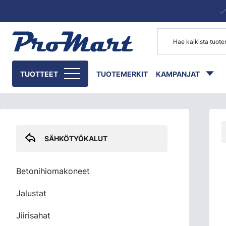
Siirry pääsisältöön
Skip sidebar menu
TUOTTEET
TUOTEMERKIT
KAMPANJAT
SÄHKÖTYÖKALUT
Betonihiomakoneet
Jalustat
Jiirisahat