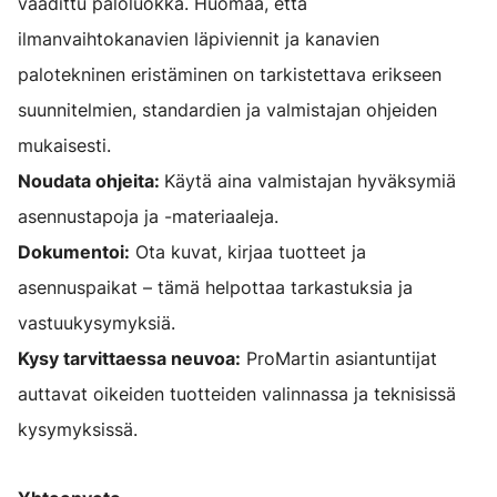
vaadittu paloluokka. Huomaa, että
ilmanvaihtokanavien läpiviennit ja kanavien
palotekninen eristäminen on tarkistettava erikseen
suunnitelmien, standardien ja valmistajan ohjeiden
mukaisesti.
Noudata ohjeita:
Käytä aina valmistajan hyväksymiä
asennustapoja ja -materiaaleja.
Dokumentoi:
Ota kuvat, kirjaa tuotteet ja
asennuspaikat – tämä helpottaa tarkastuksia ja
vastuukysymyksiä.
Kysy tarvittaessa neuvoa:
ProMartin asiantuntijat
auttavat oikeiden tuotteiden valinnassa ja teknisissä
kysymyksissä.