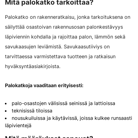
Mitä palokatko tarkoittaa?
Palokatko on rakenneratkaisu, jonka tarkoituksena on
säilyttää osastoivan rakennusosan palonkestävyys
läpiviennin kohdalla ja rajoittaa palon, lämmön sekä
savukaasujen leviämistä. Savukaasutiiviys on
tarvittaessa varmistettava tuotteen ja ratkaisun
hyväksyntäasiakirjoista.
Palokatkoja vaaditaan erityisesti:
palo-osastojen välisissä seinissä ja lattioissa
teknisissä tiloissa
nousukuiluissa ja käytävissä, joissa kulkee runsaasti
läpivientejä