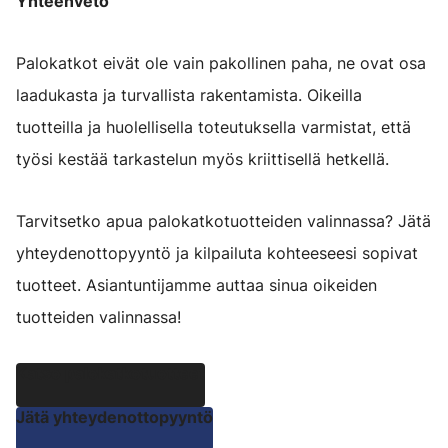
Yhteenveto
Palokatkot eivät ole vain pakollinen paha, ne ovat osa
laadukasta ja turvallista rakentamista. Oikeilla
tuotteilla ja huolellisella toteutuksella varmistat, että
työsi kestää tarkastelun myös kriittisellä hetkellä.
Tarvitsetko apua palokatkotuotteiden valinnassa? Jätä
yhteydenottopyyntö ja kilpailuta kohteeseesi sopivat
tuotteet. Asiantuntijamme auttaa sinua oikeiden
tuotteiden valinnassa!
Katso palokatkotuotteet
Jätä yhteydenottopyyntö