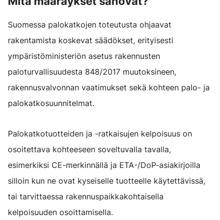
Mitä määräykset sanovat?
Suomessa palokatkojen toteutusta ohjaavat
rakentamista koskevat säädökset, erityisesti
ympäristöministeriön asetus rakennusten
paloturvallisuudesta 848/2017 muutoksineen,
rakennusvalvonnan vaatimukset sekä kohteen palo- ja
palokatkosuunnitelmat.
Palokatkotuotteiden ja -ratkaisujen kelpoisuus on
osoitettava kohteeseen soveltuvalla tavalla,
esimerkiksi CE-merkinnällä ja ETA-/DoP-asiakirjoilla
silloin kun ne ovat kyseiselle tuotteelle käytettävissä,
tai tarvittaessa rakennuspaikkakohtaisella
kelpoisuuden osoittamisella.